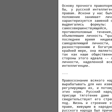
Основу прочного правопор
бы, у русской интеллиге
правам. Искони у нас был
положение занимает ли
характеризуется заменой 
выдвигались формулы: 
самосовершенствующейс
противоположные течени
объявлявшие личность "qu
последнее время ницше
самодовлеющей личности
разностороннюю и богату
крайней мере, она являет
так как наше общественн
стороны этого идеала -- 
личности, наделенной вс
интеллигенции.
...
Правосознание всякого на
вырабатывать для них изв
регулирующих их, и потом
этих норм. Русский наро
присуще тяготение даже
свидетельствует его стр
под. Жизнь и строение э
праве, живущим в народн
русского народа был прич