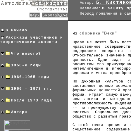
Б. Кистяко
Автор:
Название:
В защиту п
Период появления в са
В начало
сборника "Вехи"
Из
Рассказы участников и
теоретические аспекты
Право не может быть пост
нравственное совершенст
содержание создается о
Что нового?
Относительное значение п
ценность. Одни видят в
элементом его принужден
1950-е годы
интеллигенцию в игнорир
идеалам и могла пренебреч
1960-1965 годы
Но духовная культура с
составляют ценные формал
1966 - 1973 гг.
формальных ценностей пра
форма, играет самую важн
чем логика и методоло
После 1973 года
противоположность индиви
-- по преимуществу социа
система. Социальная дис
Авторы
общество с развитым право
С этой точки зрения и с
существенное содержан