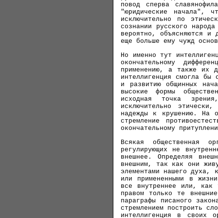
повод сперва славянофил
"юридические начала", ч
исключительно по этичес
сознании русского народа
вероятно, объясняются и 
еще больше ему чужд основ
Но именно тут интеллиген
окончательному диффере
применению, а также их д
интеллигенция смогла бы 
и развитию общинных нач
высокие формы обществе
исходная точка зрения
исключительно этически,
надежды к крушению. На о
стремление противоестес
окончательному притуплени
Всякая общественная о
регулирующих не внутренн
внешнее. Определяя внеш
внешним, так как они жив
элементами нашего духа, 
или примененными в жизни
все внутреннее или, как 
правом только те внешние
параграфы писаного закон
стремлением построить сл
интеллигенция в своих о