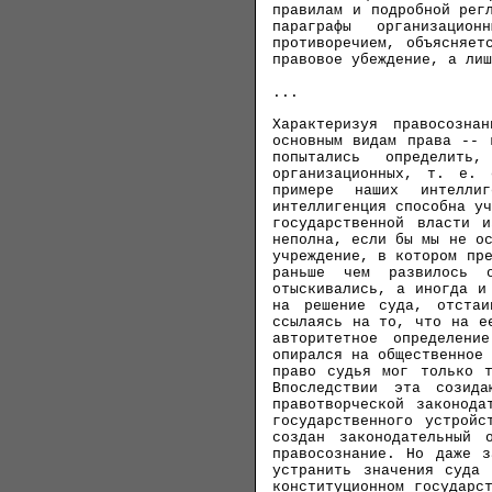
правилам и подробной рег
параграфы организацио
противоречием, объясняет
правовое убеждение, а лиш
...
Характеризуя правосозна
основным видам права -- 
попытались определит
организационных, т. е. 
примере наших интелли
интеллигенция способна у
государственной власти 
неполна, если бы мы не о
учреждение, в котором пр
раньше чем развилось о
отыскивались, а иногда и
на решение суда, отстаи
ссылаясь на то, что на е
авторитетное определен
опирался на общественное
право судья мог только т
Впоследствии эта созид
правотворческой законода
государственного устрой
создан законодательный 
правосознание. Но даже з
устранить значения суда 
конституционном государс