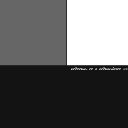
Вебредактор и вебдизайнер
Шв