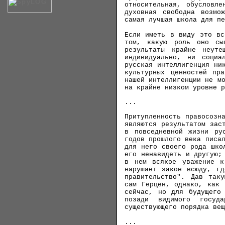
относительная, обусловле
духовная свободна возмо
самая лучшая школа для пе
Если иметь в виду это вс
том, какую роль оно сы
результаты крайне неуте
индивидуально, ни соци
русская интеллигенция ни
культурных ценностей пр
нашей интеллигенции не м
на крайне низком уровне р
...
Притупленность правосозн
являются результатом зас
в повседневной жизни ру
годов прошлого века писа
для него своего рода шко
его ненавидеть и другую;
в нем всякое уважение к
нарушает закон всюду, гд
правительство". Дав таку
сам Герцен, однако, как 
сейчас, но для будущего
позади видимого госуд
существующего порядка вещ
...