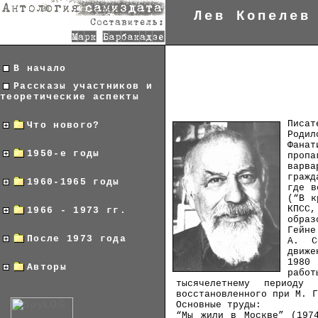
Лев Копелев
В начало
Рассказы участников и
теоретические аспекты
Писат
Что нового?
Роди
Фанат
1950-е годы
пропа
варва
гражд
1960-1965 годы
где в
(“В к
КПСС
1966 - 1973 гг.
образ
Гейне
После 1973 года
А. С
движе
1980
Авторы
работ
тысячелетнему периоду 
восстановленного при М. Г
Основные труды:
“Мы жили в Москве” (197