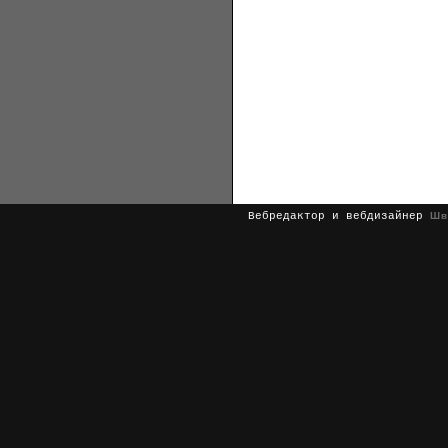
Вебредактор и вебдизайнер
Шв