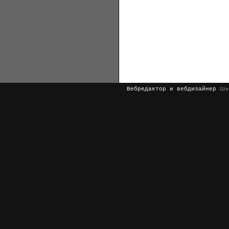
Вебредактор и вебдизайнер
Шв