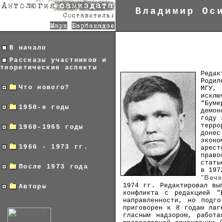
Владимир Ос
В начало
Рассказы участников и
теоретические аспекты
Редак
Родил
Что нового?
МГУ, 
искл
“Бум
1950-е годы
демон
году 
терро
1960-1965 годы
доне
экон
1966 - 1973 гг.
арест
право
стать
После 1973 года
в 197
"Вече
1974 гг. Редактировал вы
Авторы
конфликта с редакцией "
направленности, но подг
приговорен к 8 годам лаг
гласным надзором, работа