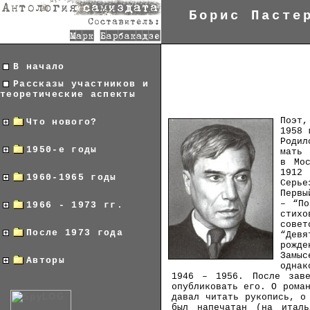
Борис Пасте
В начало
Рассказы участников и
теоретические аспекты
Поэт,
Что нового?
1958 
Родил
1950-е годы
мать 
в Мос
1912
1960-1965 годы
Серье
Первы
– “По
1966 - 1973 гг.
стихо
совет
После 1973 года
“Дев
рожде
Замыс
Авторы
однак
1946 – 1956. После заве
опубликовать его. О рома
давал читать рукопись, о
был напечатан (на италь