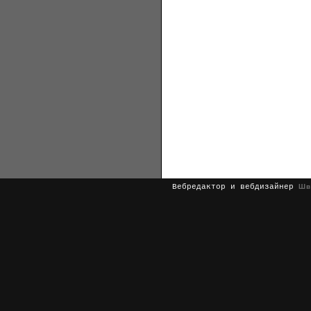
Вебредактор и вебдизайнер
Шв