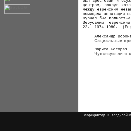
был арестован и осуж
центром, вокруг кото
между еврейским неза
помещала аннотации в
Журнал был полностью
Иерусалим. еврейски
22.- 1974-1980.- (Ев
Александр Ворон
Социальные пре
Лариса Богораз
Чувствую ли я 
Вебредактор и вебдизай