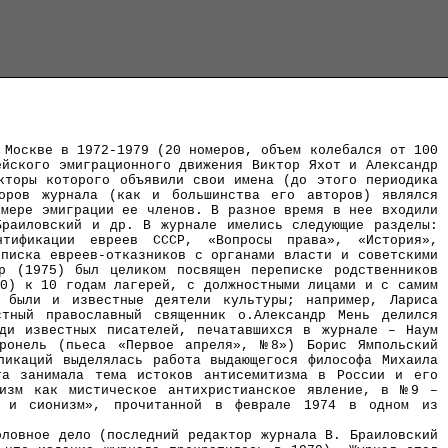
 Москве в 1972-1979 (20 номеров, объем колебался от 100
ейского эмиграционного движения Виктор Яхот и Александр
кторы которого объявили свои имена (до этого периодика
торов журнала (как и большинства его авторов) являлся
 мере эмиграции ее членов. В разное время в нее входили
Браиловский и др. В журнале имелись следующие разделы:
нтификации евреев СССР, «Вопросы права», «История»,
еписка евреев-отказников с органами власти и советскими
р (1975) был целиком посвящен переписке родственников
70) к 10 годам лагерей, с должностными лицами и с самим
, были и известные деятели культуры; например, Лариса
стный православный священник о.Александр Мень делился
ди известных писателей, печатавшихся в журнале – Наум
ронель (пьеса «Первое апреля», №8») Борис Ямпольский
ликаций выделялась работа выдающегося философа Михаила
та занимала тема истоков антисемитизма в России и его
сизм как мистическое антихристианское явление, в №9 –
м и сионизм», прочитанной в феврале 1974 в одном из
оловное дело (последний редактор журнала В. Браиловский