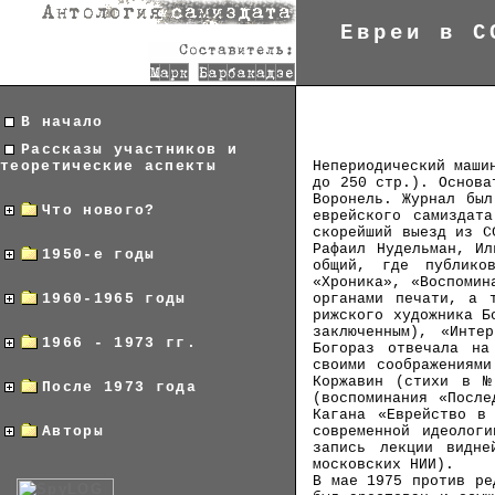
Евреи в С
В начало
Рассказы участников и
Непериодический маши
теоретические аспекты
до 250 стр.). Основа
Воронель. Журнал был
Что нового?
еврейского самиздат
скорейший выезд из С
Рафаил Нудельман, Ил
1950-е годы
общий, где публико
«Хроника», «Воспомин
органами печати, а 
1960-1965 годы
рижского художника Б
заключенным), «Инте
1966 - 1973 гг.
Богораз отвечала на
своими соображениям
Коржавин (стихи в №
После 1973 года
(воспоминания «После
Кагана «Еврейство в
современной идеолог
Авторы
запись лекции видне
московских НИИ).
В мае 1975 против ре