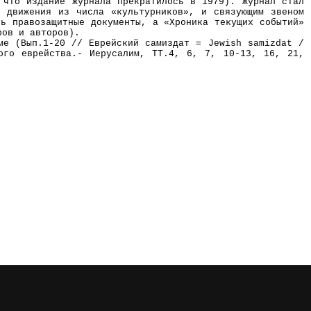
 что издание журнала прекратилось в 1979). Журнал стал
о движения из числа «культурников», и связующим звеном
сь правозащитные документы, а «Хроника текущих событий»
ров и авторов).
ме (Вып.1-20 // Еврейский самиздат = Jewish samizdat /
ого еврейства.- Иерусалим, ТТ.4, 6, 7, 10-13, 16, 21,