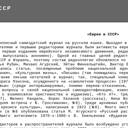
ССР
«Евреи в СССР»
нописный самиздатский журнал на русском языке. Выходил в
телями и первыми редакторами журнала были активисты евр
 первым изданием еврейского независимого движения, реда
а выпускалась анонимно). Одной из главных целей редак
ССР в Израиль, поэтому состав редколлегии обновлялся по
ья Рубин, Михаил Агурский, Эйтан Финкельштейн, Виктор 
вались статьи, посвященные проблеме национальной иде
ания», «Культурная жизнь», «Письма» (там помещалась пер
также письма читателей в журнал; так, специальный номе
ориса Пэнсона, осужденного на «самолетном процессе» (19
рвью» (среди интервьюируемых, помимо евреев-отказников
 вопросы о своей национальной самоидентификации, изве
и о взаимосвязи христианства и иудаизма), «Кто я?». Сре
7), Феликс Кандель, Борис Хазанов (рассказы), Нина Во
дняя встреча с В. Гроссманом», №9). Среди архивных пуб
 кризисе культуры», написанная в 1923 (№8). Много мес
ии (в №8 опубликована статья М. Агурского «Русский ра
йшего антисемита 1970-х-1980-х В. Емельянова «Иудаиз
дакторов и распространителей журнала было возбуждено уг