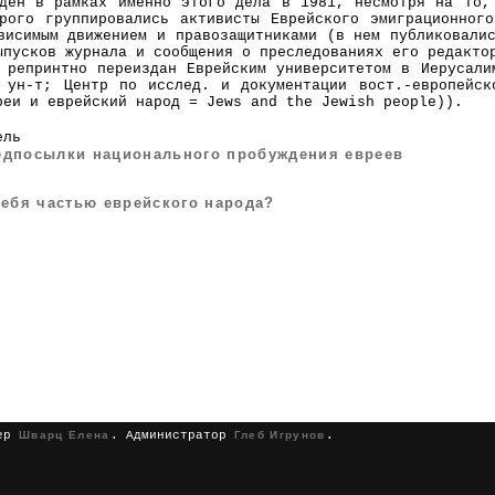
ден в рамках именно этого дела в 1981, несмотря на то,
рого группировались активисты Еврейского эмиграционног
висимым движением и правозащитниками (в нем публиковали
ыпусков журнала и сообщения о преследованиях его редакто
 репринтно переиздан Еврейским университетом в Иерусали
й ун-т; Центр по исслед. и документации вост.-европейск
реи и еврейский народ = Jews and the Jewish people)).
ель
дпосылки национального пробуждения евреев
себя частью еврейского народа?
нер
Шварц Елена
. Администратор
Глеб Игрунов
.